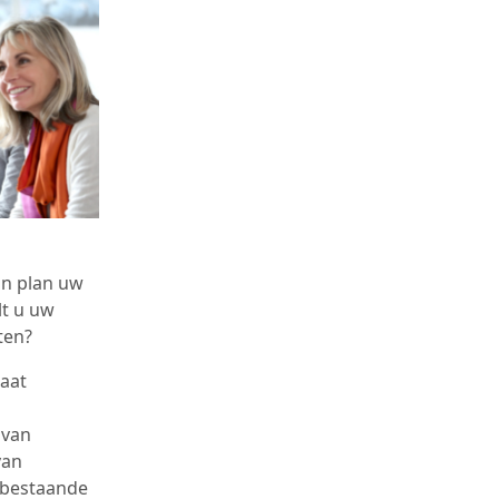
an plan uw
lt u uw
ten?
aat
 van
van
 bestaande